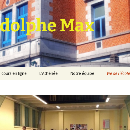
dolphe Max
 cours en ligne
L’Athénée
Notre équipe
Vie de l’école
jet d’établissement
Espace professeurs
Projets éducatif et
pédagogique
Service de médiation
Règlement d’ordre
intérieur
Les Anciens
Règlement général des
Conseil de participation
études