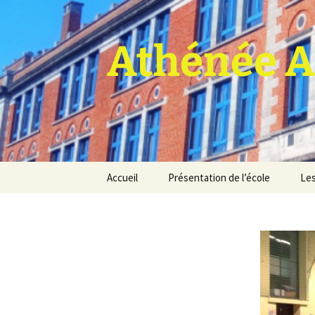
Athénée A
Aller
Accueil
Présentation de l’école
Les
au
contenu
Pro