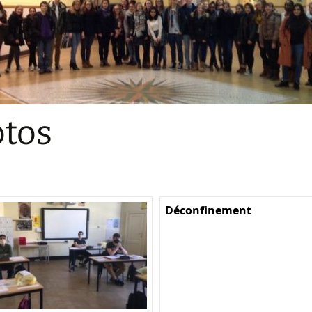
Sections
Initiatives pédagogiques
Stage d’écologie
Examens 3e degr
Les échanges
tos
linguistiques
Méthode de travai
Déconfinement