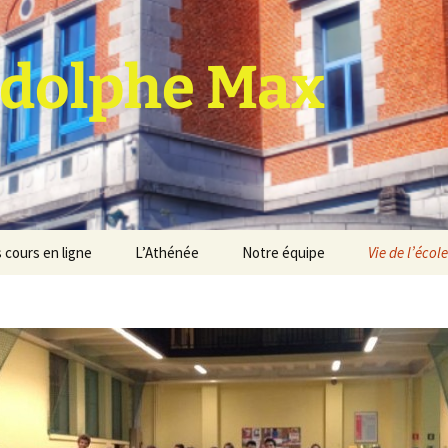
dolphe Max
 cours en ligne
L’Athénée
Notre équipe
Vie de l’école
jet d’établissement
Espace professeurs
Projets éducatif et
pédagogique
Service de médiation
Règlement d’ordre
intérieur
Les Anciens
Règlement général des
Conseil de participation
études