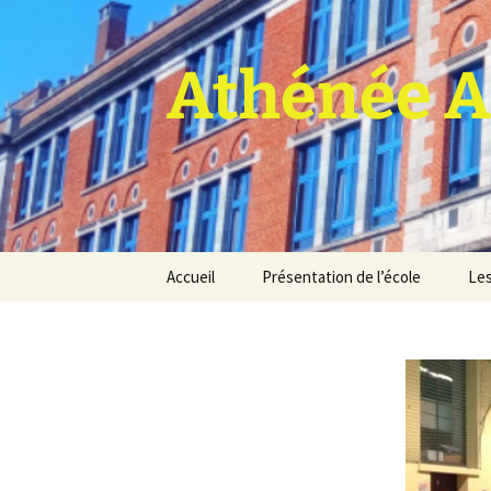
Athénée A
Aller
Accueil
Présentation de l’école
Les
au
contenu
Pro