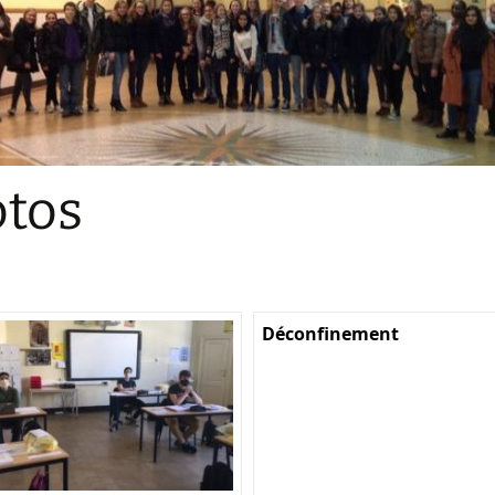
Sections
Initiatives pédagogiques
Stage d’écologie
Examens 3e degr
Les échanges
tos
linguistiques
Méthode de travai
Déconfinement