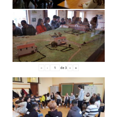
«
‹
de
3
›
»