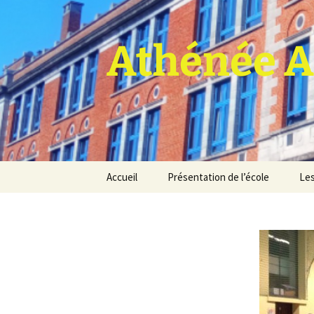
Athénée A
Aller
Accueil
Présentation de l’école
Les
au
contenu
Pro