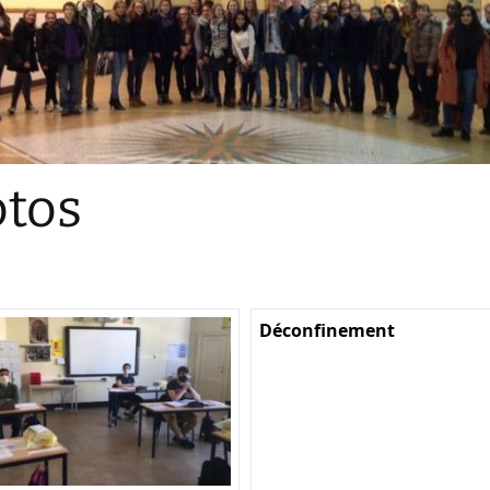
Sections
Initiatives pédagogiques
Stage d’écologie
Examens 3e degr
Les échanges
tos
linguistiques
Méthode de travai
Déconfinement