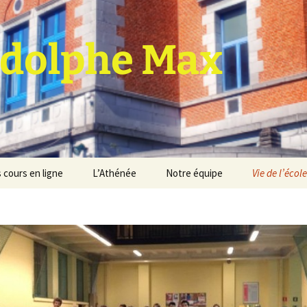
dolphe Max
 cours en ligne
L’Athénée
Notre équipe
Vie de l’école
jet d’établissement
Espace professeurs
Projets éducatif et
pédagogique
Service de médiation
Règlement d’ordre
intérieur
Les Anciens
Règlement général des
Conseil de participation
études