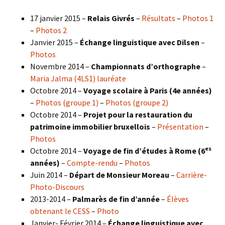
17 janvier 2015 –
Relais Givrés
–
Résultats
–
Photos 1
–
Photos 2
Janvier 2015 –
Échange linguistique avec Dilsen
–
Photos
Novembre 2014 –
Championnats d’orthographe
–
Maria Jalma (4LS1) lauréate
Octobre 2014 –
Voyage scolaire à Paris (4e années)
–
Photos (groupe 1)
–
Photos (groupe 2)
Octobre 2014 –
Projet pour la restauration du
patrimoine immobilier bruxellois
–
Présentation
–
Photos
es
Octobre 2014 –
Voyage de fin d’études à Rome (6
années)
–
Compte-rendu
–
Photos
Juin 2014 –
Départ de Monsieur Moreau
–
Carrière-
Photo-Discours
2013-2014 –
Palmarès de fin d’année
–
Élèves
obtenant le CESS
–
Photo
Janvier- Février 2014 –
Échange linguistique avec