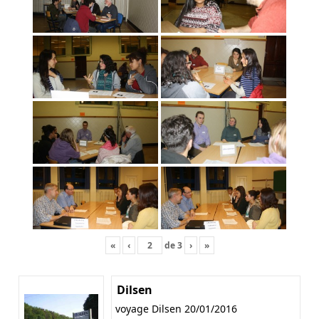
«
‹
de
3
›
»
Dilsen
voyage Dilsen 20/01/2016