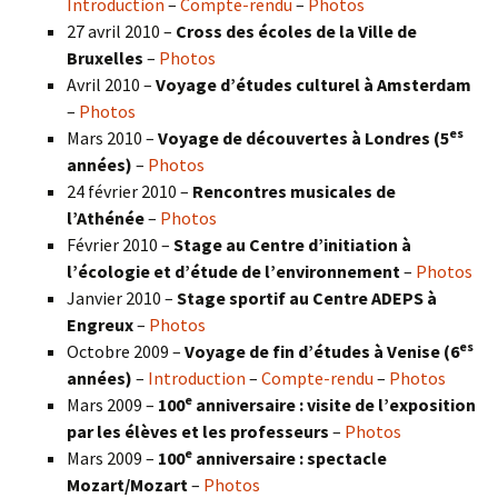
Introduction
–
Compte-rendu
–
Photos
27 avril 2010 –
Cross des écoles de la Ville de
Bruxelles
–
Photos
Avril 2010 –
Voyage d’études culturel à Amsterdam
–
Photos
es
Mars 2010 –
Voyage de découvertes à Londres
(5
années)
–
Photos
24 février 2010 –
Rencontres musicales de
l’Athénée
–
Photos
Février 2010 –
Stage au Centre d’initiation à
l’écologie et d’étude de l’environnement
–
Photos
Janvier 2010 –
Stage sportif au Centre ADEPS à
Engreux
–
Photos
es
Octobre 2009 –
Voyage de fin d’études à Venise (6
années)
–
Introduction
–
Compte-rendu
–
Photos
e
Mars 2009 –
100
anniversaire : visite de l’exposition
par les élèves et les professeurs
–
Photos
e
Mars 2009 –
100
anniversaire : spectacle
Mozart/Mozart
–
Photos