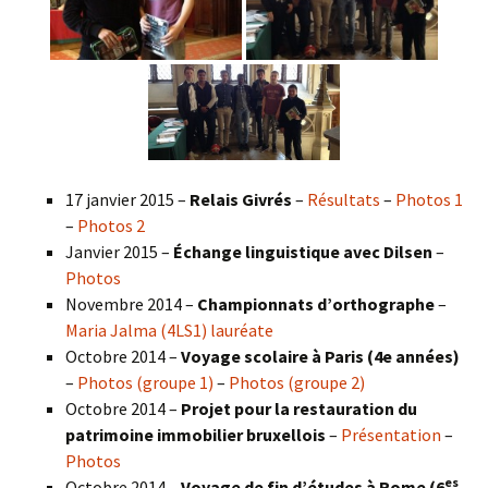
17 janvier 2015 –
Relais Givrés
–
Résultats
–
Photos 1
–
Photos 2
Janvier 2015 –
Échange linguistique avec Dilsen
–
Photos
Novembre 2014 –
Championnats d’orthographe
–
Maria Jalma (4LS1) lauréate
Octobre 2014 –
Voyage scolaire à Paris (4e années)
–
Photos (groupe 1)
–
Photos (groupe 2)
Octobre 2014 –
Projet pour la restauration du
patrimoine immobilier bruxellois
–
Présentation
–
Photos
es
Octobre 2014 –
Voyage de fin d’études à Rome (6