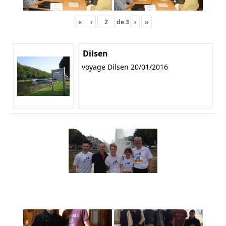
«
‹
de
3
›
»
Dilsen
voyage Dilsen 20/01/2016