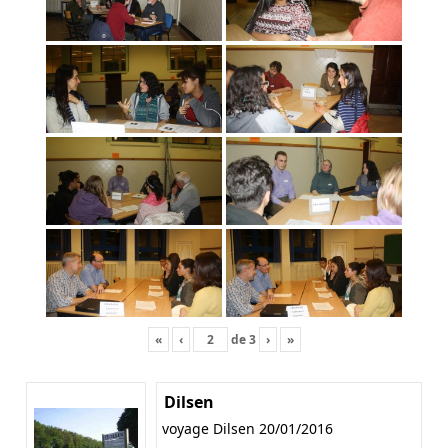
«
‹
de
3
›
»
Dilsen
voyage Dilsen 20/01/2016