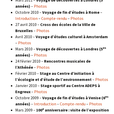
Mars 2011 –
Voyage de découvertes à Londres (5
années)
–
Photos
Octobre 2010 –
Voyage de fin d’études à Rome
–
Introduction
–
Compte-rendu
–
Photos
27 avril 2010 –
Cross des écoles de la Ville de
Bruxelles
–
Photos
Avril 2010 –
Voyage d’études culturel à Amsterdam
–
Photos
es
Mars 2010 –
Voyage de découvertes à Londres
(5
années)
–
Photos
24 février 2010 –
Rencontres musicales de
l’Athénée
–
Photos
Février 2010 –
Stage au Centre d’initiation à
l’écologie et d’étude de l’environnement
–
Photos
Janvier 2010 –
Stage sportif au Centre ADEPS à
Engreux
–
Photos
es
Octobre 2009 –
Voyage de fin d’études à Venise (6
années)
–
Introduction
–
Compte-rendu
–
Photos
e
Mars 2009 –
100
anniversaire : visite de l’exposition