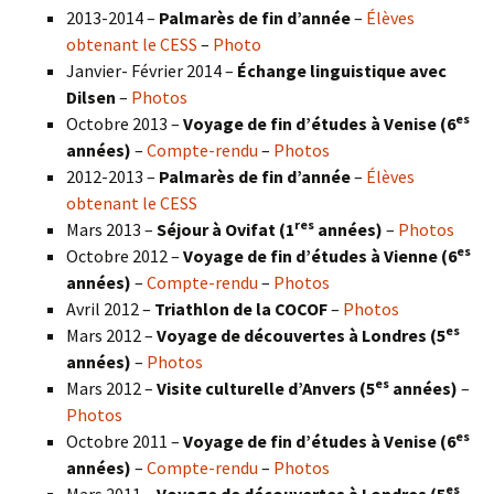
2013-2014 –
Palmarès de fin d’année
–
Élèves
obtenant le CESS
–
Photo
Janvier- Février 2014 –
Échange linguistique avec
Dilsen
–
Photos
es
Octobre 2013 –
Voyage de fin d’études à Venise (6
années)
–
Compte-rendu
–
Photos
2012-2013 –
Palmarès de fin d’année
–
Élèves
obtenant le CESS
res
Mars 2013 –
Séjour à Ovifat (1
années)
–
Photos
es
Octobre 2012 –
Voyage de fin d’études à Vienne (6
années)
–
Compte-rendu
–
Photos
Avril 2012 –
Triathlon de la COCOF
–
Photos
es
Mars 2012 –
Voyage de découvertes à Londres (5
années)
–
Photos
es
Mars 2012 –
Visite culturelle d’Anvers (5
années)
–
Photos
es
Octobre 2011 –
Voyage de fin d’études à Venise (6
années)
–
Compte-rendu
–
Photos
es