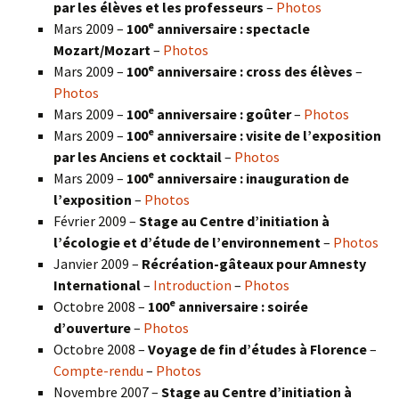
par les élèves et les professeurs
–
Photos
e
Mars 2009 –
100
anniversaire : spectacle
Mozart/Mozart
–
Photos
e
Mars 2009 –
100
anniversaire : cross des élèves
–
Photos
e
Mars 2009 –
100
anniversaire : goûter
–
Photos
e
Mars 2009 –
100
anniversaire : visite de l’exposition
par les Anciens et cocktail
–
Photos
e
Mars 2009 –
100
anniversaire : inauguration de
l’exposition
–
Photos
Février 2009 –
Stage au Centre d’initiation à
l’écologie et d’étude de l’environnement
–
Photos
Janvier 2009 –
Récréation-gâteaux pour Amnesty
International
–
Introduction
–
Photos
e
Octobre 2008 –
100
anniversaire : soirée
d’ouverture
–
Photos
Octobre 2008 –
Voyage de fin d’études à Florence
–
Compte-rendu
–
Photos
Novembre 2007 –
Stage au Centre d’initiation à