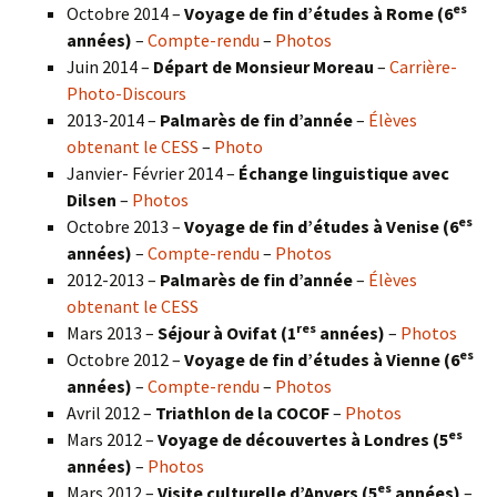
es
Octobre 2014 –
Voyage de fin d’études à Rome (6
années)
–
Compte-rendu
–
Photos
Juin 2014 –
Départ de Monsieur Moreau
–
Carrière-
Photo-Discours
2013-2014 –
Palmarès de fin d’année
–
Élèves
obtenant le CESS
–
Photo
Janvier- Février 2014 –
Échange linguistique avec
Dilsen
–
Photos
es
Octobre 2013 –
Voyage de fin d’études à Venise (6
années)
–
Compte-rendu
–
Photos
2012-2013 –
Palmarès de fin d’année
–
Élèves
obtenant le CESS
res
Mars 2013 –
Séjour à Ovifat (1
années)
–
Photos
es
Octobre 2012 –
Voyage de fin d’études à Vienne (6
années)
–
Compte-rendu
–
Photos
Avril 2012 –
Triathlon de la COCOF
–
Photos
es
Mars 2012 –
Voyage de découvertes à Londres (5
années)
–
Photos
es
Mars 2012 –
Visite culturelle d’Anvers (5
années)
–