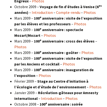
Engreux
–
Photos
es
Octobre 2009 –
Voyage de fin d’études à Venise (6
années)
–
Introduction
–
Compte-rendu
–
Photos
e
Mars 2009 –
100
anniversaire : visite de l’exposition
par les élèves et les professeurs
–
Photos
e
Mars 2009 –
100
anniversaire : spectacle
Mozart/Mozart
–
Photos
e
Mars 2009 –
100
anniversaire : cross des élèves
–
Photos
e
Mars 2009 –
100
anniversaire : goûter
–
Photos
e
Mars 2009 –
100
anniversaire : visite de l’exposition
par les Anciens et cocktail
–
Photos
e
Mars 2009 –
100
anniversaire : inauguration de
l’exposition
–
Photos
Février 2009 –
Stage au Centre d’initiation à
l’écologie et d’étude de l’environnement
–
Photos
Janvier 2009 –
Récréation-gâteaux pour Amnesty
International
–
Introduction
–
Photos
e
Octobre 2008 –
100
anniversaire : soirée