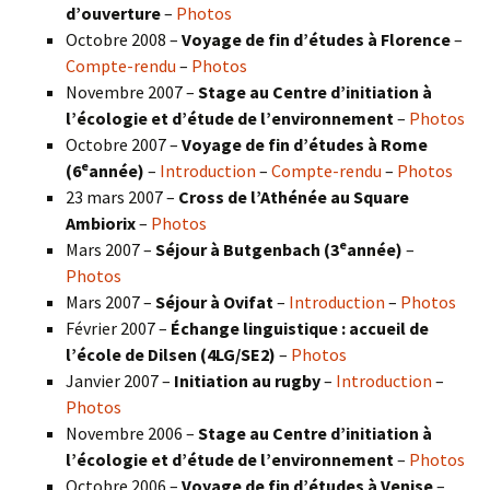
d’ouverture
–
Photos
Octobre 2008 –
Voyage de fin d’études à Florence
–
Compte-rendu
–
Photos
Novembre 2007 –
Stage au Centre d’initiation à
l’écologie et d’étude de l’environnement
–
Photos
Octobre 2007 –
Voyage de fin d’études à Rome
e
(6
année)
–
Introduction
–
Compte-rendu
–
Photos
23 mars 2007 –
Cross de l’Athénée au Square
Ambiorix
–
Photos
e
Mars 2007 –
Séjour à Butgenbach (3
année)
–
Photos
Mars 2007 –
Séjour à Ovifat
–
Introduction
–
Photos
Février 2007 –
Échange linguistique : accueil de
l’école de Dilsen (4LG/SE2)
–
Photos
Janvier 2007 –
Initiation au rugby
–
Introduction
–
Photos
Novembre 2006 –
Stage au Centre d’initiation à
l’écologie et d’étude de l’environnement
–
Photos
Octobre 2006 –
Voyage de fin d’études à Venise
–