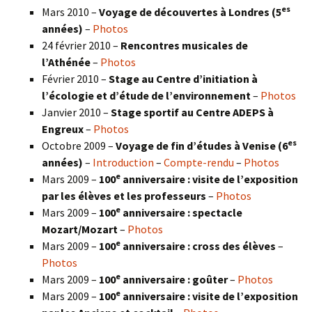
es
Mars 2010 –
Voyage de découvertes à Londres
(5
années)
–
Photos
24 février 2010 –
Rencontres musicales de
l’Athénée
–
Photos
Février 2010 –
Stage au Centre d’initiation à
l’écologie et d’étude de l’environnement
–
Photos
Janvier 2010 –
Stage sportif au Centre ADEPS à
Engreux
–
Photos
es
Octobre 2009 –
Voyage de fin d’études à Venise (6
années)
–
Introduction
–
Compte-rendu
–
Photos
e
Mars 2009 –
100
anniversaire : visite de l’exposition
par les élèves et les professeurs
–
Photos
e
Mars 2009 –
100
anniversaire : spectacle
Mozart/Mozart
–
Photos
e
Mars 2009 –
100
anniversaire : cross des élèves
–
Photos
e
Mars 2009 –
100
anniversaire : goûter
–
Photos
e
Mars 2009 –
100
anniversaire : visite de l’exposition