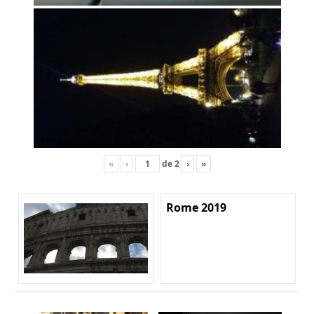
«
‹
de
2
›
»
Rome 2019