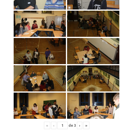
«
‹
de
3
›
»