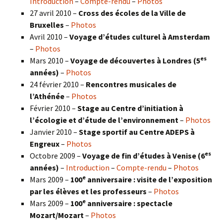
Introduction
–
Compte-rendu
–
Photos
27 avril 2010 –
Cross des écoles de la Ville de
Bruxelles
–
Photos
Avril 2010 –
Voyage d’études culturel à Amsterdam
–
Photos
es
Mars 2010 –
Voyage de découvertes à Londres
(5
années)
–
Photos
24 février 2010 –
Rencontres musicales de
l’Athénée
–
Photos
Février 2010 –
Stage au Centre d’initiation à
l’écologie et d’étude de l’environnement
–
Photos
Janvier 2010 –
Stage sportif au Centre ADEPS à
Engreux
–
Photos
es
Octobre 2009 –
Voyage de fin d’études à Venise (6
années)
–
Introduction
–
Compte-rendu
–
Photos
e
Mars 2009 –
100
anniversaire : visite de l’exposition
par les élèves et les professeurs
–
Photos
e
Mars 2009 –
100
anniversaire : spectacle
Mozart/Mozart
–
Photos