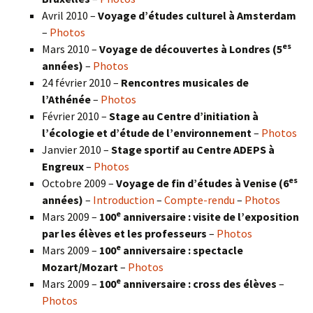
Avril 2010 –
Voyage d’études culturel à Amsterdam
–
Photos
es
Mars 2010 –
Voyage de découvertes à Londres
(5
années)
–
Photos
24 février 2010 –
Rencontres musicales de
l’Athénée
–
Photos
Février 2010 –
Stage au Centre d’initiation à
l’écologie et d’étude de l’environnement
–
Photos
Janvier 2010 –
Stage sportif au Centre ADEPS à
Engreux
–
Photos
es
Octobre 2009 –
Voyage de fin d’études à Venise (6
années)
–
Introduction
–
Compte-rendu
–
Photos
e
Mars 2009 –
100
anniversaire : visite de l’exposition
par les élèves et les professeurs
–
Photos
e
Mars 2009 –
100
anniversaire : spectacle
Mozart/Mozart
–
Photos
e
Mars 2009 –
100
anniversaire : cross des élèves
–
Photos