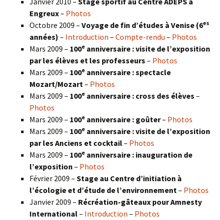
Janvier 2010 –
Stage sportif au Centre ADEPS à
Engreux
–
Photos
es
Octobre 2009 –
Voyage de fin d’études à Venise (6
années)
–
Introduction
–
Compte-rendu
–
Photos
e
Mars 2009 –
100
anniversaire : visite de l’exposition
par les élèves et les professeurs
–
Photos
e
Mars 2009 –
100
anniversaire : spectacle
Mozart/Mozart
–
Photos
e
Mars 2009 –
100
anniversaire : cross des élèves
–
Photos
e
Mars 2009 –
100
anniversaire : goûter
–
Photos
e
Mars 2009 –
100
anniversaire : visite de l’exposition
par les Anciens et cocktail
–
Photos
e
Mars 2009 –
100
anniversaire : inauguration de
l’exposition
–
Photos
Février 2009 –
Stage au Centre d’initiation à
l’écologie et d’étude de l’environnement
–
Photos
Janvier 2009 –
Récréation-gâteaux pour Amnesty
International
–
Introduction
–
Photos