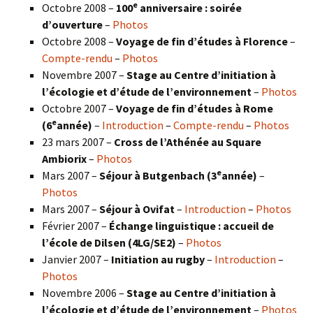
e
Octobre 2008 –
100
anniversaire : soirée
d’ouverture
–
Photos
Octobre 2008 –
Voyage de fin d’études à Florence
–
Compte-rendu
–
Photos
Novembre 2007 –
Stage au Centre d’initiation à
l’écologie et d’étude de l’environnement
–
Photos
Octobre 2007 –
Voyage de fin d’études à Rome
e
(6
année)
–
Introduction
–
Compte-rendu
–
Photos
23 mars 2007 –
Cross de l’Athénée au Square
Ambiorix
–
Photos
e
Mars 2007 –
Séjour à Butgenbach (3
année)
–
Photos
Mars 2007 –
Séjour à Ovifat
–
Introduction
–
Photos
Février 2007 –
Échange linguistique : accueil de
l’école de Dilsen (4LG/SE2)
–
Photos
Janvier 2007 –
Initiation au rugby
–
Introduction
–
Photos
Novembre 2006 –
Stage au Centre d’initiation à
l’écologie et d’étude de l’environnement
–
Photos