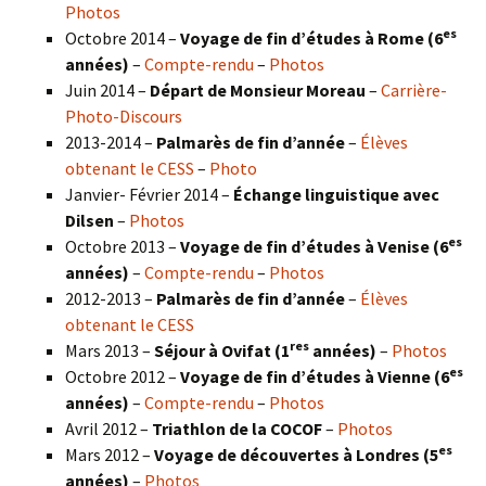
Photos
es
Octobre 2014 –
Voyage de fin d’études à Rome (6
années)
–
Compte-rendu
–
Photos
Juin 2014 –
Départ de Monsieur Moreau
–
Carrière-
Photo-Discours
2013-2014 –
Palmarès de fin d’année
–
Élèves
obtenant le CESS
–
Photo
Janvier- Février 2014 –
Échange linguistique avec
Dilsen
–
Photos
es
Octobre 2013 –
Voyage de fin d’études à Venise (6
années)
–
Compte-rendu
–
Photos
2012-2013 –
Palmarès de fin d’année
–
Élèves
obtenant le CESS
res
Mars 2013 –
Séjour à Ovifat (1
années)
–
Photos
es
Octobre 2012 –
Voyage de fin d’études à Vienne (6
années)
–
Compte-rendu
–
Photos
Avril 2012 –
Triathlon de la COCOF
–
Photos
es
Mars 2012 –
Voyage de découvertes à Londres (5
années)
–
Photos