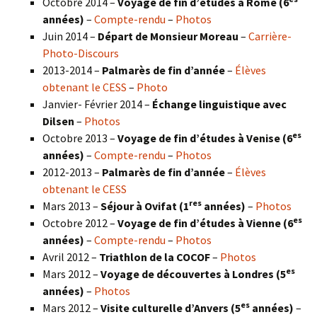
Octobre 2014 –
Voyage de fin d’études à Rome (6
années)
–
Compte-rendu
–
Photos
Juin 2014 –
Départ de Monsieur Moreau
–
Carrière-
Photo-Discours
2013-2014 –
Palmarès de fin d’année
–
Élèves
obtenant le CESS
–
Photo
Janvier- Février 2014 –
Échange linguistique avec
Dilsen
–
Photos
es
Octobre 2013 –
Voyage de fin d’études à Venise (6
années)
–
Compte-rendu
–
Photos
2012-2013 –
Palmarès de fin d’année
–
Élèves
obtenant le CESS
res
Mars 2013 –
Séjour à Ovifat (1
années)
–
Photos
es
Octobre 2012 –
Voyage de fin d’études à Vienne (6
années)
–
Compte-rendu
–
Photos
Avril 2012 –
Triathlon de la COCOF
–
Photos
es
Mars 2012 –
Voyage de découvertes à Londres (5
années)
–
Photos
es
Mars 2012 –
Visite culturelle d’Anvers (5
années)
–