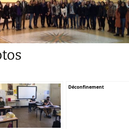
Sections
Initiatives pédagogiques
Stage d’écologie
Examens 3e degr
Les échanges
tos
linguistiques
Méthode de travai
Déconfinement