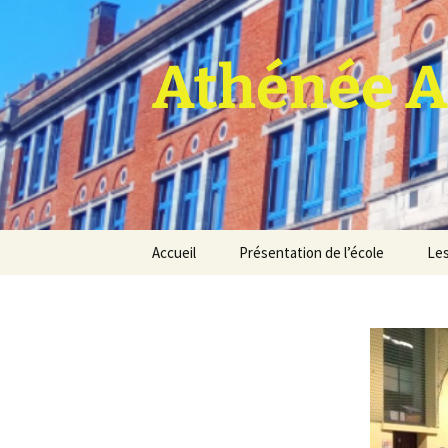
Athénée A
Aller
Accueil
Présentation de l’école
Les
au
contenu
Pro