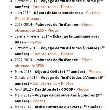
Octobre 2014 –
Voyage de fin d’études à Rome (6
années)
–
Compte-rendu
–
Photos
Juin 2014 –
Départ de Monsieur Moreau
–
Carrière-
Photo-Discours
2013-2014 –
Palmarès de fin d’année
–
Élèves
obtenant le CESS
–
Photo
Janvier- Février 2014 –
Échange linguistique avec
Dilsen
–
Photos
es
Octobre 2013 –
Voyage de fin d’études à Venise (6
années)
–
Compte-rendu
–
Photos
2012-2013 –
Palmarès de fin d’année
–
Élèves
obtenant le CESS
res
Mars 2013 –
Séjour à Ovifat (1
années)
–
Photos
es
Octobre 2012 –
Voyage de fin d’études à Vienne (6
années)
–
Compte-rendu
–
Photos
Avril 2012 –
Triathlon de la COCOF
–
Photos
es
Mars 2012 –
Voyage de découvertes à Londres (5
années)
–
Photos
es
Mars 2012 –
Visite culturelle d’Anvers (5
années)
–