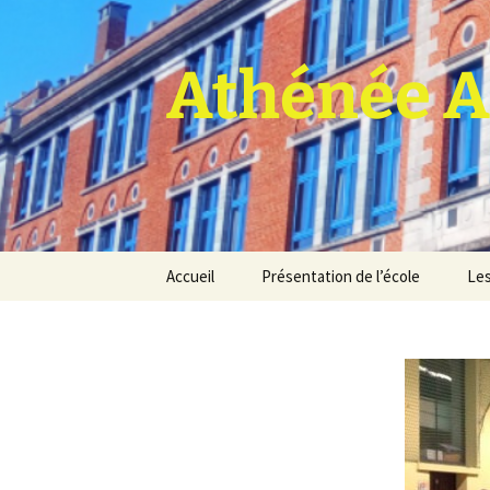
Athénée A
Aller
Accueil
Présentation de l’école
Les
au
contenu
Pro