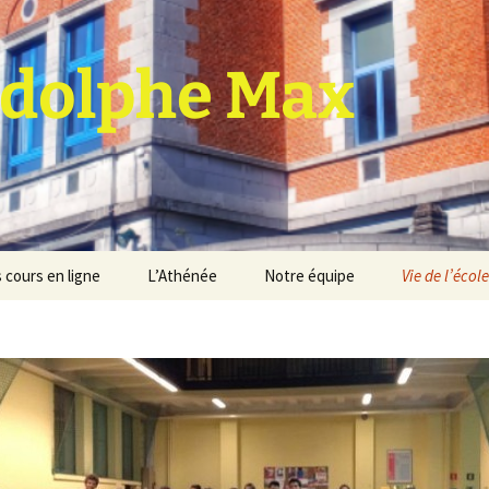
dolphe Max
 cours en ligne
L’Athénée
Notre équipe
Vie de l’école
jet d’établissement
Espace professeurs
Projets éducatif et
pédagogique
Service de médiation
Règlement d’ordre
intérieur
Les Anciens
Règlement général des
Conseil de participation
études