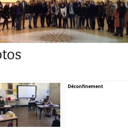
Sections
Initiatives pédagogiques
Stage d’écologie
Examens 3e degr
Les échanges
tos
linguistiques
Méthode de travai
Déconfinement