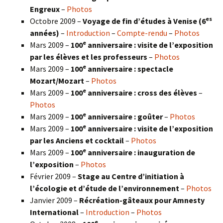
Engreux
–
Photos
es
Octobre 2009 –
Voyage de fin d’études à Venise (6
années)
–
Introduction
–
Compte-rendu
–
Photos
e
Mars 2009 –
100
anniversaire : visite de l’exposition
par les élèves et les professeurs
–
Photos
e
Mars 2009 –
100
anniversaire : spectacle
Mozart/Mozart
–
Photos
e
Mars 2009 –
100
anniversaire : cross des élèves
–
Photos
e
Mars 2009 –
100
anniversaire : goûter
–
Photos
e
Mars 2009 –
100
anniversaire : visite de l’exposition
par les Anciens et cocktail
–
Photos
e
Mars 2009 –
100
anniversaire : inauguration de
l’exposition
–
Photos
Février 2009 –
Stage au Centre d’initiation à
l’écologie et d’étude de l’environnement
–
Photos
Janvier 2009 –
Récréation-gâteaux pour Amnesty
International
–
Introduction
–
Photos
e