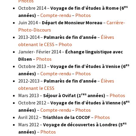
Photos
es
Octobre 2014 –
Voyage de fin d’études à Rome (6
années)
–
Compte-rendu
–
Photos
Juin 2014 –
Départ de Monsieur Moreau
–
Carrière-
Photo-Discours
2013-2014 –
Palmarès de fin d’année
–
Élèves
obtenant le CESS
–
Photo
Janvier- Février 2014 –
Échange linguistique avec
Dilsen
–
Photos
es
Octobre 2013 –
Voyage de fin d’études à Venise (6
années)
–
Compte-rendu
–
Photos
2012-2013 –
Palmarès de fin d’année
–
Élèves
obtenant le CESS
res
Mars 2013 –
Séjour à Ovifat (1
années)
–
Photos
es
Octobre 2012 –
Voyage de fin d’études à Vienne (6
années)
–
Compte-rendu
–
Photos
Avril 2012 –
Triathlon de la COCOF
–
Photos
es
Mars 2012 –
Voyage de découvertes à Londres (5
années)
–
Photos