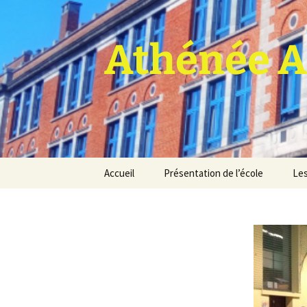
Athénée A
Aller
Accueil
Présentation de l’école
Les
au
contenu
Pro