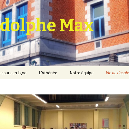
dolphe Max
 cours en ligne
L’Athénée
Notre équipe
Vie de l’école
jet d’établissement
Espace professeurs
Projets éducatif et
pédagogique
Service de médiation
Règlement d’ordre
intérieur
Les Anciens
Règlement général des
Conseil de participation
études