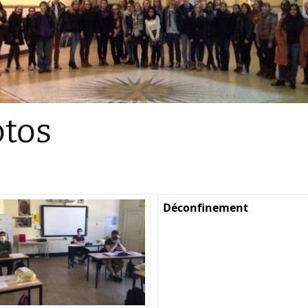
Sections
Initiatives pédagogiques
Stage d’écologie
Examens 3e degr
Les échanges
tos
linguistiques
Méthode de travai
Déconfinement