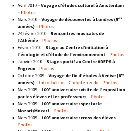
Avril 2010 –
Voyage d’études culturel à Amsterdam
–
Photos
es
Mars 2010 –
Voyage de découvertes à Londres
(5
années)
–
Photos
24 février 2010 –
Rencontres musicales de
l’Athénée
–
Photos
Février 2010 –
Stage au Centre d’initiation à
l’écologie et d’étude de l’environnement
–
Photos
Janvier 2010 –
Stage sportif au Centre ADEPS à
Engreux
–
Photos
es
Octobre 2009 –
Voyage de fin d’études à Venise (6
années)
–
Introduction
–
Compte-rendu
–
Photos
e
Mars 2009 –
100
anniversaire : visite de l’exposition
par les élèves et les professeurs
–
Photos
e
Mars 2009 –
100
anniversaire : spectacle
Mozart/Mozart
–
Photos
e
Mars 2009 –
100
anniversaire : cross des élèves
–
Photos
e