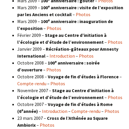
Mars 2009 –
100
anniversaire : goûter
–
Photos
e
Mars 2009 –
100
anniversaire : visite de l’exposition
par les Anciens et cocktail
–
Photos
e
Mars 2009 –
100
anniversaire : inauguration de
l’exposition
–
Photos
Février 2009 –
Stage au Centre d’initiation à
l’écologie et d’étude de l’environnement
–
Photos
Janvier 2009 –
Récréation-gâteaux pour Amnesty
International
–
Introduction
–
Photos
e
Octobre 2008 –
100
anniversaire : soirée
d’ouverture
–
Photos
Octobre 2008 –
Voyage de fin d’études à Florence
–
Compte-rendu
–
Photos
Novembre 2007 –
Stage au Centre d’initiation à
l’écologie et d’étude de l’environnement
–
Photos
Octobre 2007 –
Voyage de fin d’études à Rome
e
(6
année)
–
Introduction
–
Compte-rendu
–
Photos
23 mars 2007 –
Cross de l’Athénée au Square
Ambiorix
–
Photos