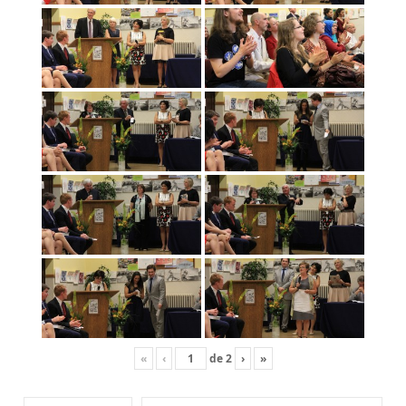
«
‹
de
2
›
»