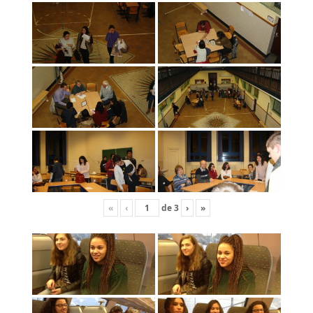
«
‹
de
3
›
»