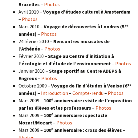
Bruxelles
–
Photos
Avril 2010 –
Voyage d’études culturel à Amsterdam
–
Photos
es
Mars 2010 –
Voyage de découvertes à Londres
(5
années)
–
Photos
24 février 2010 –
Rencontres musicales de
l’Athénée
–
Photos
Février 2010 –
Stage au Centre d’initiation à
l’écologie et d’étude de l’environnement
–
Photos
Janvier 2010 –
Stage sportif au Centre ADEPS à
Engreux
–
Photos
es
Octobre 2009 –
Voyage de fin d’études à Venise (6
années)
–
Introduction
–
Compte-rendu
–
Photos
e
Mars 2009 –
100
anniversaire : visite de l’exposition
par les élèves et les professeurs
–
Photos
e
Mars 2009 –
100
anniversaire : spectacle
Mozart/Mozart
–
Photos
e
Mars 2009 –
100
anniversaire : cross des élèves
–
Photos