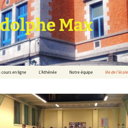
dolphe Max
 cours en ligne
L’Athénée
Notre équipe
Vie de l’école
jet d’établissement
Espace professeurs
Projets éducatif et
pédagogique
Service de médiation
Règlement d’ordre
intérieur
Les Anciens
Règlement général des
Conseil de participation
études