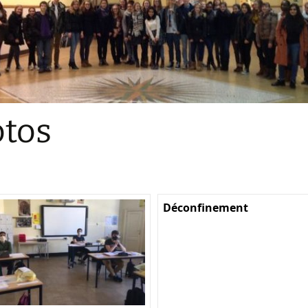
Sections
Initiatives pédagogiques
Stage d’écologie
Examens 3e degr
Les échanges
tos
linguistiques
Méthode de travai
Déconfinement