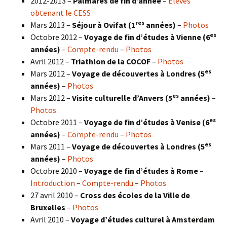
2012-2013 –
Palmarès de fin d’année
–
Élèves
obtenant le CESS
res
Mars 2013 –
Séjour à Ovifat (1
années)
–
Photos
es
Octobre 2012 –
Voyage de fin d’études à Vienne (6
années)
–
Compte-rendu
–
Photos
Avril 2012 –
Triathlon de la COCOF
–
Photos
es
Mars 2012 –
Voyage de découvertes à Londres (5
années)
–
Photos
es
Mars 2012 –
Visite culturelle d’Anvers (5
années)
–
Photos
es
Octobre 2011 –
Voyage de fin d’études à Venise (6
années)
–
Compte-rendu
–
Photos
es
Mars 2011 –
Voyage de découvertes à Londres (5
années)
–
Photos
Octobre 2010 –
Voyage de fin d’études à Rome
–
Introduction
–
Compte-rendu
–
Photos
27 avril 2010 –
Cross des écoles de la Ville de
Bruxelles
–
Photos
Avril 2010 –
Voyage d’études culturel à Amsterdam