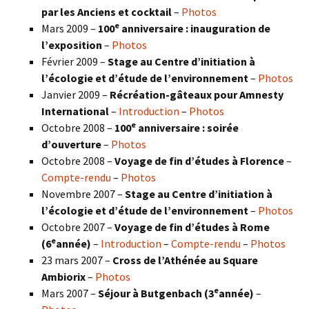
par les Anciens et cocktail
–
Photos
e
Mars 2009 –
100
anniversaire : inauguration de
l’exposition
–
Photos
Février 2009 –
Stage au Centre d’initiation à
l’écologie et d’étude de l’environnement
–
Photos
Janvier 2009 –
Récréation-gâteaux pour Amnesty
International
–
Introduction
–
Photos
e
Octobre 2008 –
100
anniversaire : soirée
d’ouverture
–
Photos
Octobre 2008 –
Voyage de fin d’études à Florence
–
Compte-rendu
–
Photos
Novembre 2007 –
Stage au Centre d’initiation à
l’écologie et d’étude de l’environnement
–
Photos
Octobre 2007 –
Voyage de fin d’études à Rome
e
(6
année)
–
Introduction
–
Compte-rendu
–
Photos
23 mars 2007 –
Cross de l’Athénée au Square
Ambiorix
–
Photos
e
Mars 2007 –
Séjour à Butgenbach (3
année)
–