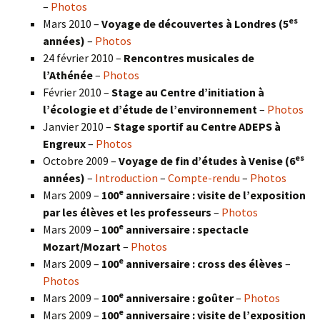
–
Photos
es
Mars 2010 –
Voyage de découvertes à Londres
(5
années)
–
Photos
24 février 2010 –
Rencontres musicales de
l’Athénée
–
Photos
Février 2010 –
Stage au Centre d’initiation à
l’écologie et d’étude de l’environnement
–
Photos
Janvier 2010 –
Stage sportif au Centre ADEPS à
Engreux
–
Photos
es
Octobre 2009 –
Voyage de fin d’études à Venise (6
années)
–
Introduction
–
Compte-rendu
–
Photos
e
Mars 2009 –
100
anniversaire : visite de l’exposition
par les élèves et les professeurs
–
Photos
e
Mars 2009 –
100
anniversaire : spectacle
Mozart/Mozart
–
Photos
e
Mars 2009 –
100
anniversaire : cross des élèves
–
Photos
e
Mars 2009 –
100
anniversaire : goûter
–
Photos
e
Mars 2009 –
100
anniversaire : visite de l’exposition