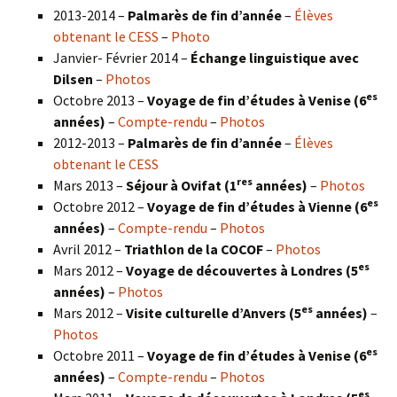
2013-2014 –
Palmarès de fin d’année
–
Élèves
obtenant le CESS
–
Photo
Janvier- Février 2014 –
Échange linguistique avec
Dilsen
–
Photos
es
Octobre 2013 –
Voyage de fin d’études à Venise (6
années)
–
Compte-rendu
–
Photos
2012-2013 –
Palmarès de fin d’année
–
Élèves
obtenant le CESS
res
Mars 2013 –
Séjour à Ovifat (1
années)
–
Photos
es
Octobre 2012 –
Voyage de fin d’études à Vienne (6
années)
–
Compte-rendu
–
Photos
Avril 2012 –
Triathlon de la COCOF
–
Photos
es
Mars 2012 –
Voyage de découvertes à Londres (5
années)
–
Photos
es
Mars 2012 –
Visite culturelle d’Anvers (5
années)
–
Photos
es
Octobre 2011 –
Voyage de fin d’études à Venise (6
années)
–
Compte-rendu
–
Photos
es