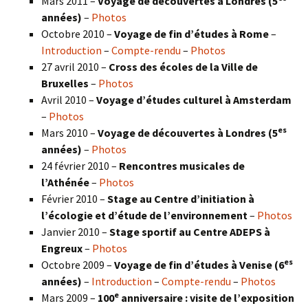
Mars 2011 –
Voyage de découvertes à Londres (5
années)
–
Photos
Octobre 2010 –
Voyage de fin d’études à Rome
–
Introduction
–
Compte-rendu
–
Photos
27 avril 2010 –
Cross des écoles de la Ville de
Bruxelles
–
Photos
Avril 2010 –
Voyage d’études culturel à Amsterdam
–
Photos
es
Mars 2010 –
Voyage de découvertes à Londres
(5
années)
–
Photos
24 février 2010 –
Rencontres musicales de
l’Athénée
–
Photos
Février 2010 –
Stage au Centre d’initiation à
l’écologie et d’étude de l’environnement
–
Photos
Janvier 2010 –
Stage sportif au Centre ADEPS à
Engreux
–
Photos
es
Octobre 2009 –
Voyage de fin d’études à Venise (6
années)
–
Introduction
–
Compte-rendu
–
Photos
e
Mars 2009 –
100
anniversaire : visite de l’exposition