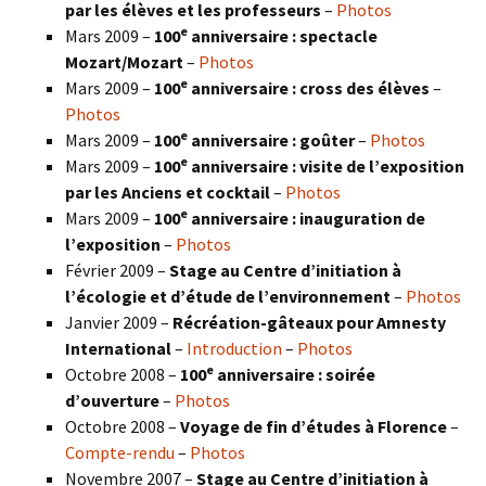
par les élèves et les professeurs
–
Photos
e
Mars 2009 –
100
anniversaire : spectacle
Mozart/Mozart
–
Photos
e
Mars 2009 –
100
anniversaire : cross des élèves
–
Photos
e
Mars 2009 –
100
anniversaire : goûter
–
Photos
e
Mars 2009 –
100
anniversaire : visite de l’exposition
par les Anciens et cocktail
–
Photos
e
Mars 2009 –
100
anniversaire : inauguration de
l’exposition
–
Photos
Février 2009 –
Stage au Centre d’initiation à
l’écologie et d’étude de l’environnement
–
Photos
Janvier 2009 –
Récréation-gâteaux pour Amnesty
International
–
Introduction
–
Photos
e
Octobre 2008 –
100
anniversaire : soirée
d’ouverture
–
Photos
Octobre 2008 –
Voyage de fin d’études à Florence
–
Compte-rendu
–
Photos
Novembre 2007 –
Stage au Centre d’initiation à