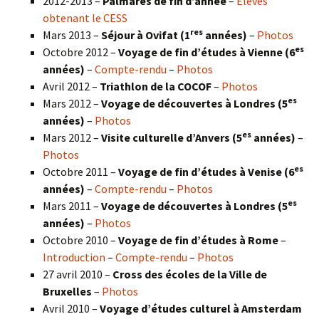
2012-2013 –
Palmarès de fin d’année
–
Élèves
obtenant le CESS
res
Mars 2013 –
Séjour à Ovifat (1
années)
–
Photos
es
Octobre 2012 –
Voyage de fin d’études à Vienne (6
années)
–
Compte-rendu
–
Photos
Avril 2012 –
Triathlon de la COCOF
–
Photos
es
Mars 2012 –
Voyage de découvertes à Londres (5
années)
–
Photos
es
Mars 2012 –
Visite culturelle d’Anvers (5
années)
–
Photos
es
Octobre 2011 –
Voyage de fin d’études à Venise (6
années)
–
Compte-rendu
–
Photos
es
Mars 2011 –
Voyage de découvertes à Londres (5
années)
–
Photos
Octobre 2010 –
Voyage de fin d’études à Rome
–
Introduction
–
Compte-rendu
–
Photos
27 avril 2010 –
Cross des écoles de la Ville de
Bruxelles
–
Photos
Avril 2010 –
Voyage d’études culturel à Amsterdam