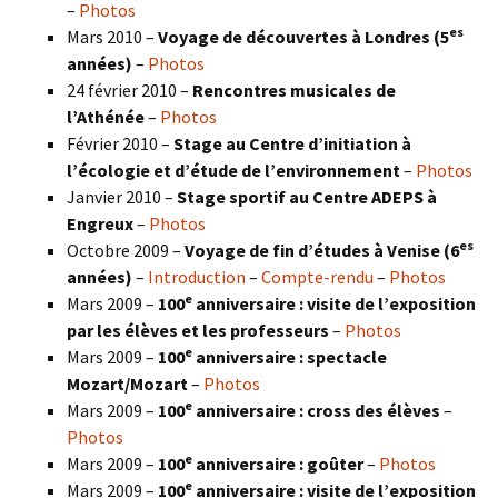
–
Photos
es
Mars 2010 –
Voyage de découvertes à Londres
(5
années)
–
Photos
24 février 2010 –
Rencontres musicales de
l’Athénée
–
Photos
Février 2010 –
Stage au Centre d’initiation à
l’écologie et d’étude de l’environnement
–
Photos
Janvier 2010 –
Stage sportif au Centre ADEPS à
Engreux
–
Photos
es
Octobre 2009 –
Voyage de fin d’études à Venise (6
années)
–
Introduction
–
Compte-rendu
–
Photos
e
Mars 2009 –
100
anniversaire : visite de l’exposition
par les élèves et les professeurs
–
Photos
e
Mars 2009 –
100
anniversaire : spectacle
Mozart/Mozart
–
Photos
e
Mars 2009 –
100
anniversaire : cross des élèves
–
Photos
e
Mars 2009 –
100
anniversaire : goûter
–
Photos
e
Mars 2009 –
100
anniversaire : visite de l’exposition