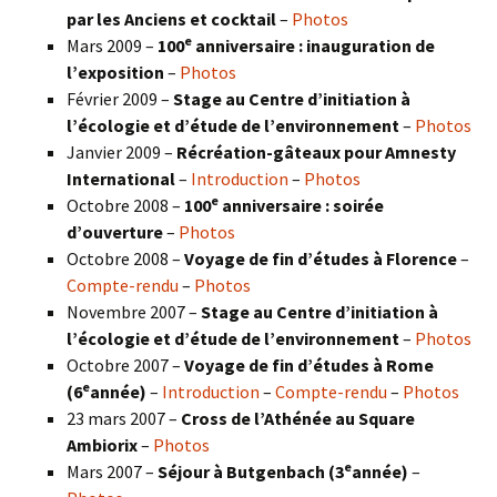
par les Anciens et cocktail
–
Photos
e
Mars 2009 –
100
anniversaire : inauguration de
l’exposition
–
Photos
Février 2009 –
Stage au Centre d’initiation à
l’écologie et d’étude de l’environnement
–
Photos
Janvier 2009 –
Récréation-gâteaux pour Amnesty
International
–
Introduction
–
Photos
e
Octobre 2008 –
100
anniversaire : soirée
d’ouverture
–
Photos
Octobre 2008 –
Voyage de fin d’études à Florence
–
Compte-rendu
–
Photos
Novembre 2007 –
Stage au Centre d’initiation à
l’écologie et d’étude de l’environnement
–
Photos
Octobre 2007 –
Voyage de fin d’études à Rome
e
(6
année)
–
Introduction
–
Compte-rendu
–
Photos
23 mars 2007 –
Cross de l’Athénée au Square
Ambiorix
–
Photos
e
Mars 2007 –
Séjour à Butgenbach (3
année)
–