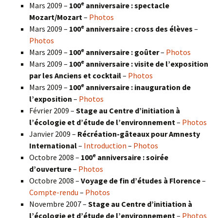
e
Mars 2009 –
100
anniversaire : spectacle
Mozart/Mozart
–
Photos
e
Mars 2009 –
100
anniversaire : cross des élèves
–
Photos
e
Mars 2009 –
100
anniversaire : goûter
–
Photos
e
Mars 2009 –
100
anniversaire : visite de l’exposition
par les Anciens et cocktail
–
Photos
e
Mars 2009 –
100
anniversaire : inauguration de
l’exposition
–
Photos
Février 2009 –
Stage au Centre d’initiation à
l’écologie et d’étude de l’environnement
–
Photos
Janvier 2009 –
Récréation-gâteaux pour Amnesty
International
–
Introduction
–
Photos
e
Octobre 2008 –
100
anniversaire : soirée
d’ouverture
–
Photos
Octobre 2008 –
Voyage de fin d’études à Florence
–
Compte-rendu
–
Photos
Novembre 2007 –
Stage au Centre d’initiation à
l’écologie et d’étude de l’environnement
–
Photos