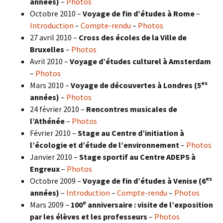
années)
–
Photos
Octobre 2010 –
Voyage de fin d’études à Rome
–
Introduction
–
Compte-rendu
–
Photos
27 avril 2010 –
Cross des écoles de la Ville de
Bruxelles
–
Photos
Avril 2010 –
Voyage d’études culturel à Amsterdam
–
Photos
es
Mars 2010 –
Voyage de découvertes à Londres
(5
années)
–
Photos
24 février 2010 –
Rencontres musicales de
l’Athénée
–
Photos
Février 2010 –
Stage au Centre d’initiation à
l’écologie et d’étude de l’environnement
–
Photos
Janvier 2010 –
Stage sportif au Centre ADEPS à
Engreux
–
Photos
es
Octobre 2009 –
Voyage de fin d’études à Venise (6
années)
–
Introduction
–
Compte-rendu
–
Photos
e
Mars 2009 –
100
anniversaire : visite de l’exposition
par les élèves et les professeurs
–
Photos