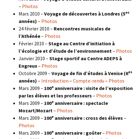
–
Photos
es
Mars 2010 –
Voyage de découvertes à Londres
(5
années)
–
Photos
24 février 2010 –
Rencontres musicales de
l’Athénée
–
Photos
Février 2010 –
Stage au Centre d’initiation à
l’écologie et d’étude de l’environnement
–
Photos
Janvier 2010 –
Stage sportif au Centre ADEPS à
Engreux
–
Photos
es
Octobre 2009 –
Voyage de fin d’études à Venise (6
années)
–
Introduction
–
Compte-rendu
–
Photos
e
Mars 2009 –
100
anniversaire : visite de l’exposition
par les élèves et les professeurs
–
Photos
e
Mars 2009 –
100
anniversaire : spectacle
Mozart/Mozart
–
Photos
e
Mars 2009 –
100
anniversaire : cross des élèves
–
Photos
e
Mars 2009 –
100
anniversaire : goûter
–
Photos
e