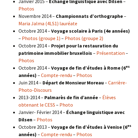
Janvier 2015 –
Échange linguistique avec Dilsen
–
Photos
Novembre 2014 –
Championnats d’orthographe
–
Maria Jalma (4LS1) lauréate
Octobre 2014 –
Voyage scolaire à Paris (4e années)
–
Photos (groupe 1)
–
Photos (groupe 2)
Octobre 2014 –
Projet pour la restauration du
patrimoine immobilier bruxellois
–
Présentation
–
Photos
es
Octobre 2014 –
Voyage de fin d’études à Rome (6
années)
–
Compte-rendu
–
Photos
Juin 2014 –
Départ de Monsieur Moreau
–
Carrière-
Photo-Discours
2013-2014 –
Palmarès de fin d’année
–
Élèves
obtenant le CESS
–
Photo
Janvier- Février 2014 –
Échange linguistique avec
Dilsen
–
Photos
es
Octobre 2013 –
Voyage de fin d’études à Venise (6
années)
–
Compte-rendu
–
Photos