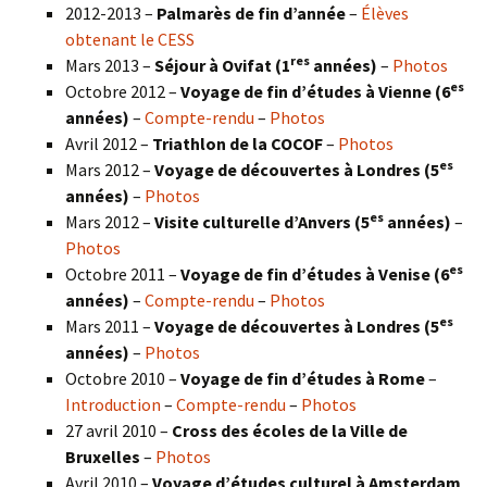
2012-2013 –
Palmarès de fin d’année
–
Élèves
obtenant le CESS
res
Mars 2013 –
Séjour à Ovifat (1
années)
–
Photos
es
Octobre 2012 –
Voyage de fin d’études à Vienne (6
années)
–
Compte-rendu
–
Photos
Avril 2012 –
Triathlon de la COCOF
–
Photos
es
Mars 2012 –
Voyage de découvertes à Londres (5
années)
–
Photos
es
Mars 2012 –
Visite culturelle d’Anvers (5
années)
–
Photos
es
Octobre 2011 –
Voyage de fin d’études à Venise (6
années)
–
Compte-rendu
–
Photos
es
Mars 2011 –
Voyage de découvertes à Londres (5
années)
–
Photos
Octobre 2010 –
Voyage de fin d’études à Rome
–
Introduction
–
Compte-rendu
–
Photos
27 avril 2010 –
Cross des écoles de la Ville de
Bruxelles
–
Photos
Avril 2010 –
Voyage d’études culturel à Amsterdam