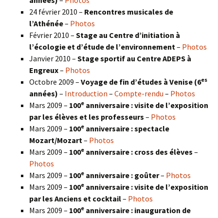
années)
–
Photos
24 février 2010 –
Rencontres musicales de
l’Athénée
–
Photos
Février 2010 –
Stage au Centre d’initiation à
l’écologie et d’étude de l’environnement
–
Photos
Janvier 2010 –
Stage sportif au Centre ADEPS à
Engreux
–
Photos
es
Octobre 2009 –
Voyage de fin d’études à Venise (6
années)
–
Introduction
–
Compte-rendu
–
Photos
e
Mars 2009 –
100
anniversaire : visite de l’exposition
par les élèves et les professeurs
–
Photos
e
Mars 2009 –
100
anniversaire : spectacle
Mozart/Mozart
–
Photos
e
Mars 2009 –
100
anniversaire : cross des élèves
–
Photos
e
Mars 2009 –
100
anniversaire : goûter
–
Photos
e
Mars 2009 –
100
anniversaire : visite de l’exposition
par les Anciens et cocktail
–
Photos
e
Mars 2009 –
100
anniversaire : inauguration de