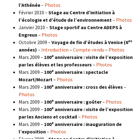
l’Athénée
–
Photos
Février 2010 –
Stage au Centre d’initiation à
l’écologie et d’étude de l’environnement
–
Photos
Janvier 2010 –
Stage sportif au Centre ADEPS à
Engreux
–
Photos
es
Octobre 2009 –
Voyage de fin d’études à Venise (6
années)
–
Introduction
–
Compte-rendu
–
Photos
e
Mars 2009 –
100
anniversaire : visite de l’exposition
par les élèves et les professeurs
–
Photos
e
Mars 2009 –
100
anniversaire : spectacle
Mozart/Mozart
–
Photos
e
Mars 2009 –
100
anniversaire : cross des élèves
–
Photos
e
Mars 2009 –
100
anniversaire : goûter
–
Photos
e
Mars 2009 –
100
anniversaire : visite de l’exposition
par les Anciens et cocktail
–
Photos
e
Mars 2009 –
100
anniversaire : inauguration de
l’exposition
–
Photos