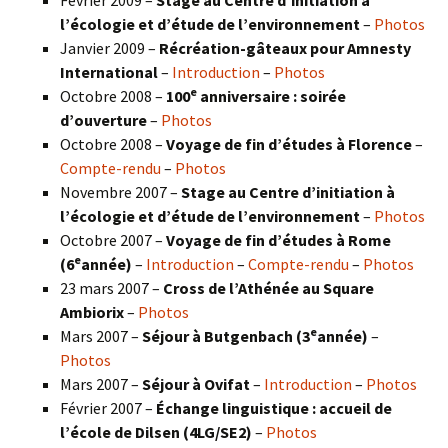
Février 2009 –
Stage au Centre d’initiation à
l’écologie et d’étude de l’environnement
–
Photos
Janvier 2009 –
Récréation-gâteaux pour Amnesty
International
–
Introduction
–
Photos
e
Octobre 2008 –
100
anniversaire : soirée
d’ouverture
–
Photos
Octobre 2008 –
Voyage de fin d’études à Florence
–
Compte-rendu
–
Photos
Novembre 2007 –
Stage au Centre d’initiation à
l’écologie et d’étude de l’environnement
–
Photos
Octobre 2007 –
Voyage de fin d’études à Rome
e
(6
année)
–
Introduction
–
Compte-rendu
–
Photos
23 mars 2007 –
Cross de l’Athénée au Square
Ambiorix
–
Photos
e
Mars 2007 –
Séjour à Butgenbach (3
année)
–
Photos
Mars 2007 –
Séjour à Ovifat
–
Introduction
–
Photos
Février 2007 –
Échange linguistique : accueil de
l’école de Dilsen (4LG/SE2)
–
Photos