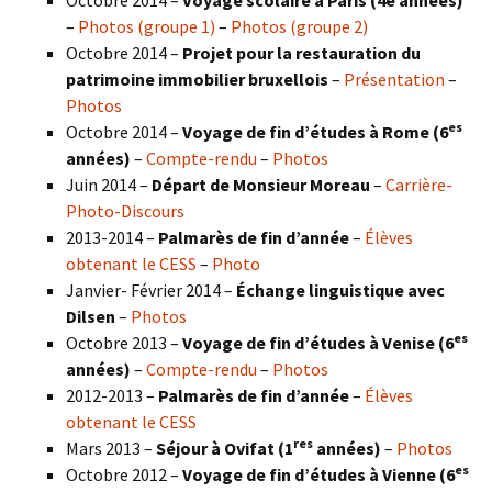
Octobre 2014 –
Voyage scolaire à Paris (4e années)
–
Photos (groupe 1)
–
Photos (groupe 2)
Octobre 2014 –
Projet pour la restauration du
patrimoine immobilier bruxellois
–
Présentation
–
Photos
es
Octobre 2014 –
Voyage de fin d’études à Rome (6
années)
–
Compte-rendu
–
Photos
Juin 2014 –
Départ de Monsieur Moreau
–
Carrière-
Photo-Discours
2013-2014 –
Palmarès de fin d’année
–
Élèves
obtenant le CESS
–
Photo
Janvier- Février 2014 –
Échange linguistique avec
Dilsen
–
Photos
es
Octobre 2013 –
Voyage de fin d’études à Venise (6
années)
–
Compte-rendu
–
Photos
2012-2013 –
Palmarès de fin d’année
–
Élèves
obtenant le CESS
res
Mars 2013 –
Séjour à Ovifat (1
années)
–
Photos
es
Octobre 2012 –
Voyage de fin d’études à Vienne (6