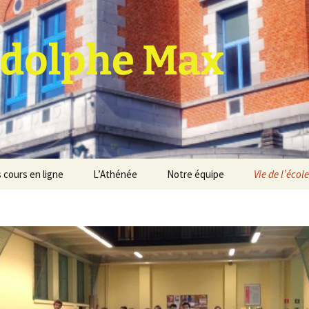
dolphe Max
 cours en ligne
L’Athénée
Notre équipe
Vie de l’école
jet d’établissement
Espace professeurs
Projets éducatif et
pédagogique
Service de médiation
Règlement d’ordre
intérieur
Les Anciens
Règlement général des
Conseil de participation
études