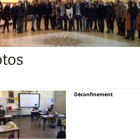
Sections
Initiatives pédagogiques
Stage d’écologie
Examens 3e degr
Les échanges
tos
linguistiques
Méthode de travai
Déconfinement