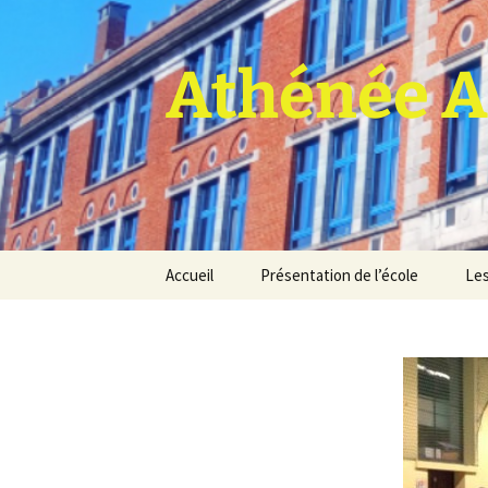
Athénée A
Aller
Accueil
Présentation de l’école
Les
au
contenu
Pro