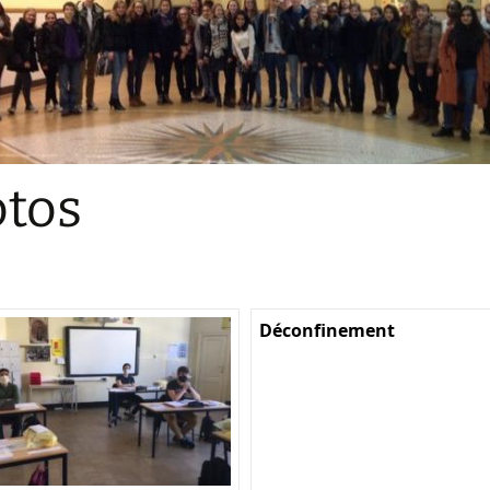
Sections
Initiatives pédagogiques
Stage d’écologie
Examens 3e degr
Les échanges
tos
linguistiques
Méthode de travai
Déconfinement