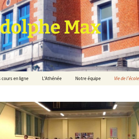
dolphe Max
 cours en ligne
L’Athénée
Notre équipe
Vie de l’école
jet d’établissement
Espace professeurs
Projets éducatif et
pédagogique
Service de médiation
Règlement d’ordre
intérieur
Les Anciens
Règlement général des
Conseil de participation
études