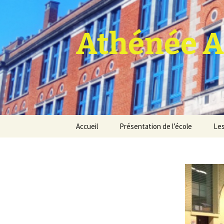
Athénée A
Aller
Accueil
Présentation de l’école
Les
au
contenu
Pro