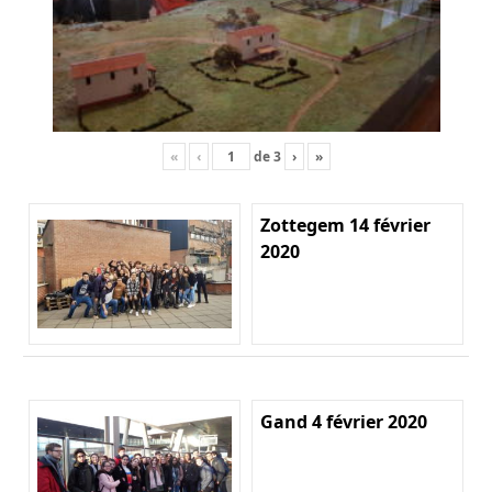
«
‹
de
3
›
»
Zottegem 14 février
2020
Gand 4 février 2020