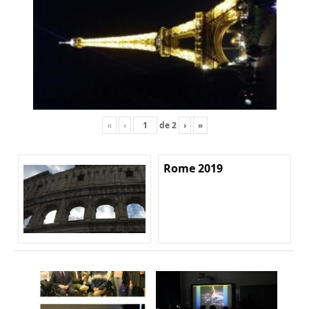
«
‹
de
2
›
»
Rome 2019