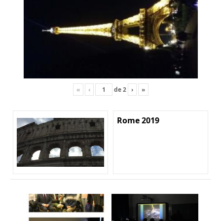
«
‹
de
2
›
»
Rome 2019