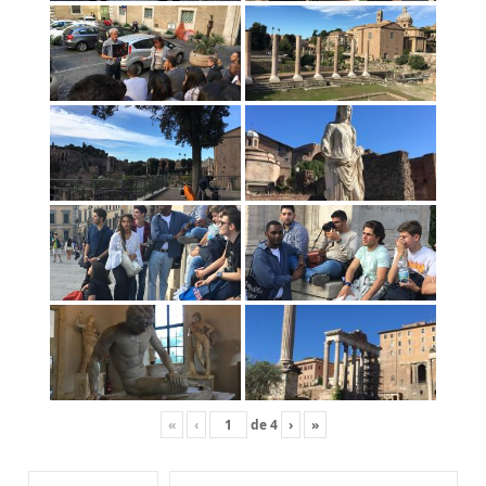
«
‹
de
4
›
»