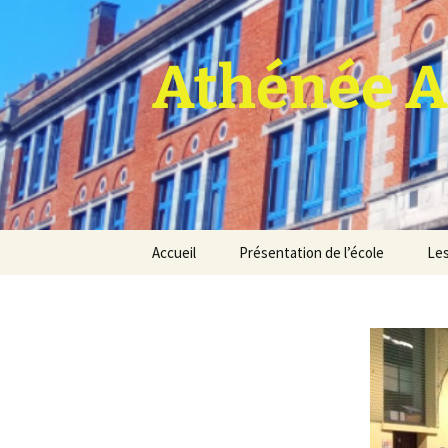
Athénée A
Aller
Accueil
Présentation de l’école
Les
au
contenu
Pro