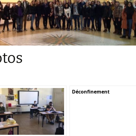
Sections
Initiatives pédagogiques
Stage d’écologie
Examens 3e degr
Les échanges
tos
linguistiques
Méthode de travai
Déconfinement