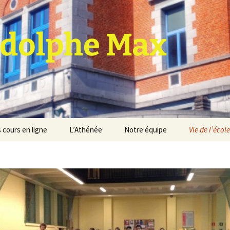
dolphe Max
 cours en ligne
L’Athénée
Notre équipe
Vie de l’école
jet d’établissement
Espace professeurs
Projets éducatif et
pédagogique
Service de médiation
Règlement d’ordre
intérieur
Les Anciens
Règlement général des
Conseil de participation
études