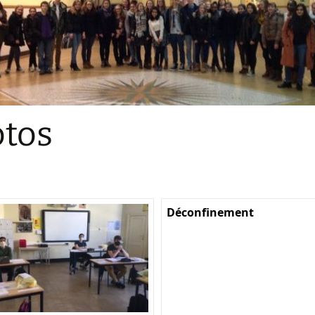
Sections
Initiatives pédagogiques
Stage d’écologie
Examens 3e degr
Les échanges
tos
linguistiques
Méthode de travai
Déconfinement