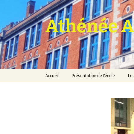
Athénée A
Aller
Accueil
Présentation de l’école
Les
au
contenu
Pro