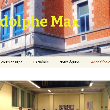
dolphe Max
 cours en ligne
L’Athénée
Notre équipe
Vie de l’école
jet d’établissement
Espace professeurs
Projets éducatif et
pédagogique
Service de médiation
Règlement d’ordre
intérieur
Les Anciens
Règlement général des
Conseil de participation
études