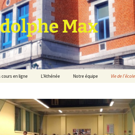
dolphe Max
 cours en ligne
L’Athénée
Notre équipe
Vie de l’école
jet d’établissement
Espace professeurs
Projets éducatif et
pédagogique
Service de médiation
Règlement d’ordre
intérieur
Les Anciens
Règlement général des
Conseil de participation
études