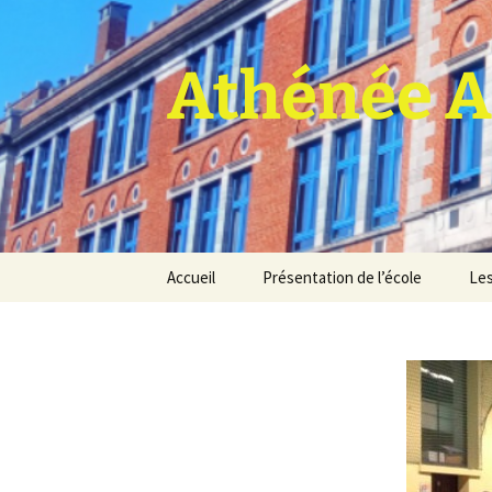
Athénée A
Aller
Accueil
Présentation de l’école
Les
au
contenu
Pro