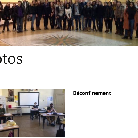
Sections
Initiatives pédagogiques
Stage d’écologie
Examens 3e degr
Les échanges
tos
linguistiques
Méthode de travai
Déconfinement