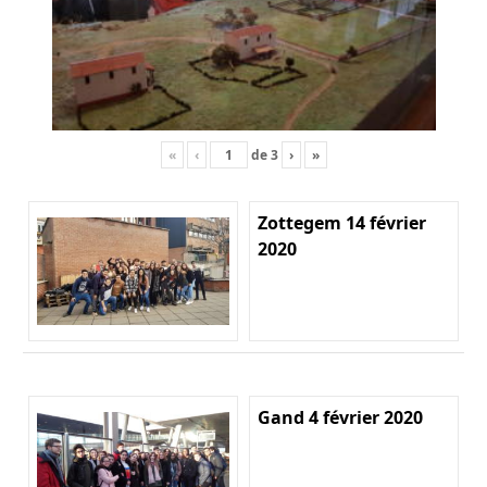
«
‹
de
3
›
»
Zottegem 14 février
2020
Gand 4 février 2020