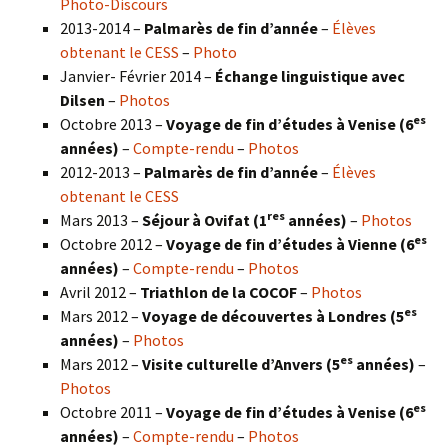
Photo-Discours
2013-2014 –
Palmarès de fin d’année
–
Élèves
obtenant le CESS
–
Photo
Janvier- Février 2014 –
Échange linguistique avec
Dilsen
–
Photos
es
Octobre 2013 –
Voyage de fin d’études à Venise (6
années)
–
Compte-rendu
–
Photos
2012-2013 –
Palmarès de fin d’année
–
Élèves
obtenant le CESS
res
Mars 2013 –
Séjour à Ovifat (1
années)
–
Photos
es
Octobre 2012 –
Voyage de fin d’études à Vienne (6
années)
–
Compte-rendu
–
Photos
Avril 2012 –
Triathlon de la COCOF
–
Photos
es
Mars 2012 –
Voyage de découvertes à Londres (5
années)
–
Photos
es
Mars 2012 –
Visite culturelle d’Anvers (5
années)
–
Photos
es
Octobre 2011 –
Voyage de fin d’études à Venise (6
années)
–
Compte-rendu
–
Photos