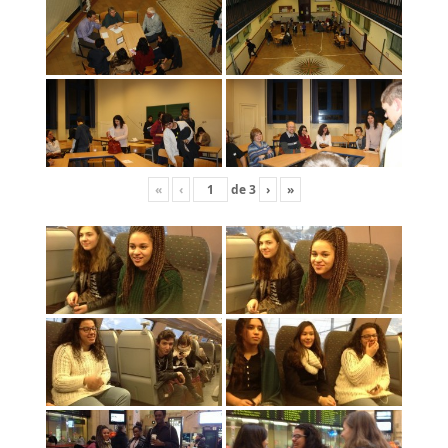
«
‹
de
3
›
»