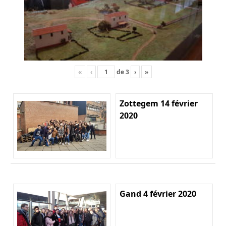
«
‹
de
3
›
»
Zottegem 14 février
2020
Gand 4 février 2020