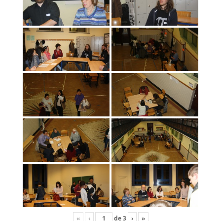
«
‹
de
3
›
»