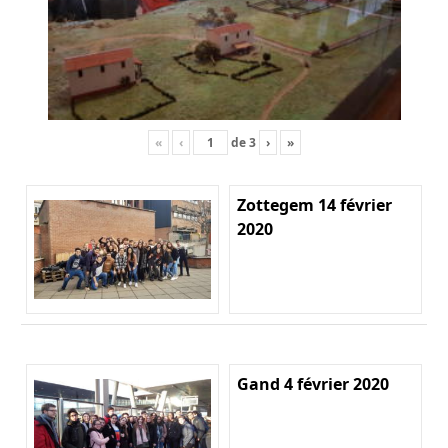
«
‹
de
3
›
»
Zottegem 14 février
2020
Gand 4 février 2020