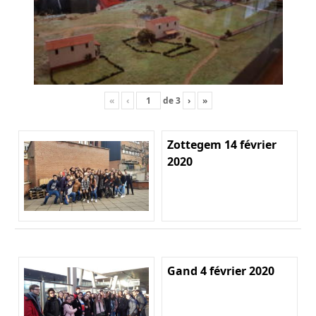
«
‹
de
3
›
»
Zottegem 14 février
2020
Gand 4 février 2020