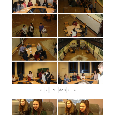
«
‹
de
3
›
»