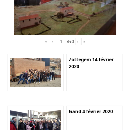
«
‹
de
3
›
»
Zottegem 14 février
2020
Gand 4 février 2020