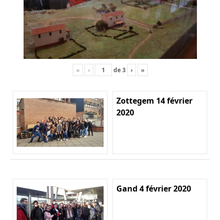
«
‹
de
3
›
»
Zottegem 14 février
2020
Gand 4 février 2020