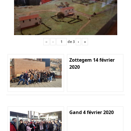
«
‹
de
3
›
»
Zottegem 14 février
2020
Gand 4 février 2020