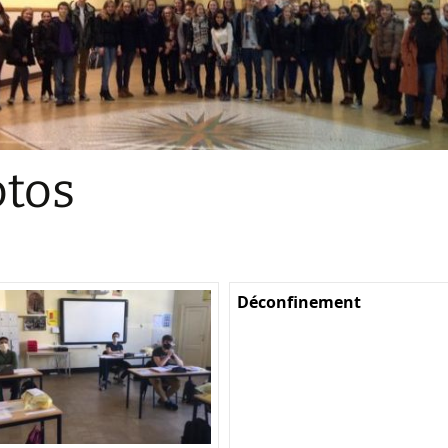
Sections
Initiatives pédagogiques
Stage d’écologie
Examens 3e degr
Les échanges
tos
linguistiques
Méthode de travai
Déconfinement