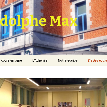
dolphe Max
 cours en ligne
L’Athénée
Notre équipe
Vie de l’école
jet d’établissement
Espace professeurs
Projets éducatif et
pédagogique
Service de médiation
Règlement d’ordre
intérieur
Les Anciens
Règlement général des
Conseil de participation
études