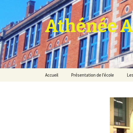
Athénée A
Aller
Accueil
Présentation de l’école
Les
au
contenu
Pro