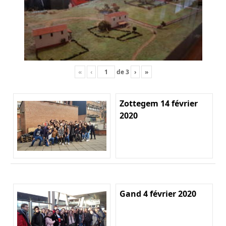
«
‹
de
3
›
»
Zottegem 14 février
2020
Gand 4 février 2020