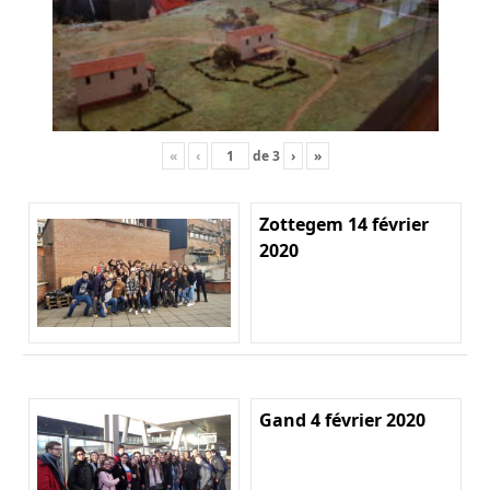
«
‹
de
3
›
»
Zottegem 14 février
2020
Gand 4 février 2020